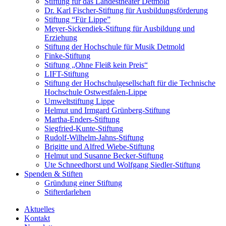
Stiftung für das Landestheater Detmold
Dr. Karl Fischer-Stiftung für Ausbildungsförderung
Stiftung “Für Lippe”
Meyer-Sickendiek-Stiftung für Ausbildung und
Erziehung
Stiftung der Hochschule für Musik Detmold
Finke-Stiftung
Stiftung „Ohne Fleiß kein Preis“
LIFT-Stiftung
Stiftung der Hochschulgesellschaft für die Technische
Hochschule Ostwestfalen-Lippe
Umweltstiftung Lippe
Helmut und Irmgard Grünberg-Stiftung
Martha-Enders-Stiftung
Siegfried-Kunte-Stiftung
Rudolf-Wilhelm-Jahns-Stiftung
Brigitte und Alfred Wiebe-Stiftung
Helmut und Susanne Becker-Stiftung
Ute Schneedhorst und Wolfgang Siedler-Stiftung
Spenden & Stiften
Gründung einer Stiftung
Stifterdarlehen
Aktuelles
Kontakt