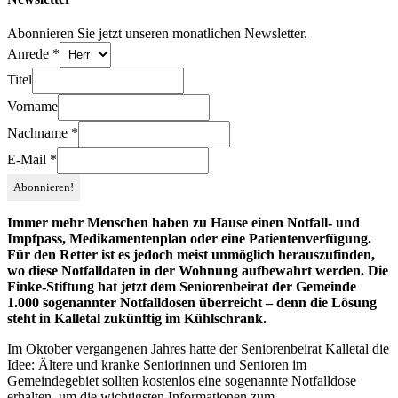
Abonnieren Sie jetzt unseren monatlichen Newsletter.
Anrede
*
Titel
Vorname
Nachname
*
E-Mail
*
Immer mehr Menschen haben zu Hause einen Notfall- und
Impfpass, Medikamentenplan oder eine Patientenverfügung.
Für den Retter ist es jedoch meist unmöglich herauszufinden,
wo diese Notfalldaten in der Wohnung aufbewahrt werden. Die
Finke-Stiftung hat jetzt dem Seniorenbeirat der Gemeinde
1.000 sogenannter Notfalldosen überreicht – denn die Lösung
steht in Kalletal zukünftig im Kühlschrank.
Im Oktober vergangenen Jahres hatte der Seniorenbeirat Kalletal die
Idee: Ältere und kranke Seniorinnen und Senioren im
Gemeindegebiet sollten kostenlos eine sogenannte Notfalldose
erhalten, um die wichtigsten Informationen zum