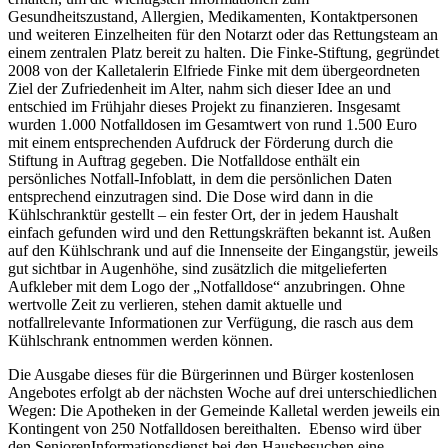
Gesundheitszustand, Allergien, Medikamenten, Kontaktpersonen
und weiteren Einzelheiten für den Notarzt oder das Rettungsteam an
einem zentralen Platz bereit zu halten. Die Finke-Stiftung, gegründet
2008 von der Kalletalerin Elfriede Finke mit dem übergeordneten
Ziel der Zufriedenheit im Alter, nahm sich dieser Idee an und
entschied im Frühjahr dieses Projekt zu finanzieren. Insgesamt
wurden 1.000 Notfalldosen im Gesamtwert von rund 1.500 Euro
mit einem entsprechenden Aufdruck der Förderung durch die
Stiftung in Auftrag gegeben. Die Notfalldose enthält ein
persönliches Notfall-Infoblatt, in dem die persönlichen Daten
entsprechend einzutragen sind. Die Dose wird dann in die
Kühlschranktür gestellt – ein fester Ort, der in jedem Haushalt
einfach gefunden wird und den Rettungskräften bekannt ist. Außen
auf den Kühlschrank und auf die Innenseite der Eingangstür, jeweils
gut sichtbar in Augenhöhe, sind zusätzlich die mitgelieferten
Aufkleber mit dem Logo der „Notfalldose“ anzubringen. Ohne
wertvolle Zeit zu verlieren, stehen damit aktuelle und
notfallrelevante Informationen zur Verfügung, die rasch aus dem
Kühlschrank entnommen werden können.
Die Ausgabe dieses für die Bürgerinnen und Bürger kostenlosen
Angebotes erfolgt ab der nächsten Woche auf drei unterschiedlichen
Wegen: Die Apotheken in der Gemeinde Kalletal werden jeweils ein
Kontingent von 250 Notfalldosen bereithalten. Ebenso wird über
den SeniorenInformationsdienst bei den Hausbesuchen eine