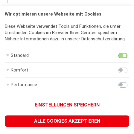
Engelbert Kaempfer Stammbuch
Wir optimieren unsere Webseite mit Cookies
Förderung abgeschlossen
Die Lippische Landesbibliothek hat das Engelbert-Kaempfer-
Diese Webseite verwendet Tools und Funktionen, die unter
Stammbuch in einer wissenschaftlichen Edition neu
Umständen Cookies im Browser Ihres Gerätes speichern.
herausgegeben.
Nähere Informationen dazu in unserer
Datenschutzerklärung
.
Fördersumme:
5.000 €
Leitung:
Lippische Landesbibliothek
Laufzeit:
2016
bis 2021
St
Standard
Ko
Komfort
Lippes Zugang zur Welt – Vom Hellweg zur B1
Förderung abgeschlossen
Pe
Performance
Der Naturpark Teutoburger Wald/Eggegebirge stellt bis zu acht
Informationsschilder für Wanderer zwischen den Externsteinen
in Horn-Bad Meinberg und dem Kreuzkrug in Schlangen auf.
EINSTELLUNGEN SPEICHERN
Fördersumme:
3.800 €
Leitung:
Naturpark Teutoburger Wald/Eggegebirge
Laufzeit:
2021
ALLE COOKIES AKZEPTIEREN