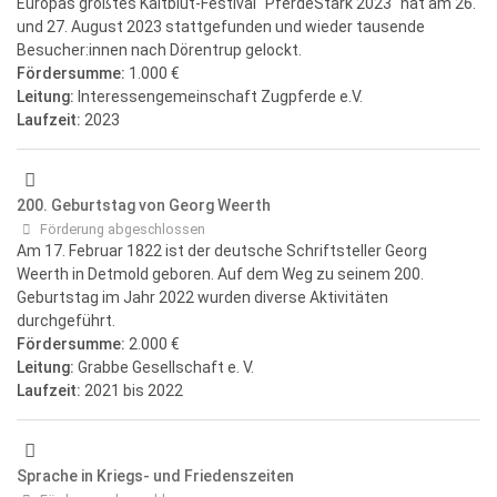
Europas größtes Kaltblut-Festival "PferdeStark 2023" hat am 26.
und 27. August 2023 stattgefunden und wieder tausende
Besucher:innen nach Dörentrup gelockt.
Fördersumme:
1.000 €
Leitung:
Interessengemeinschaft Zugpferde e.V.
Laufzeit:
2023
200. Geburtstag von Georg Weerth
Förderung abgeschlossen
Am 17. Februar 1822 ist der deutsche Schriftsteller Georg
Weerth in Detmold geboren. Auf dem Weg zu seinem 200.
Geburtstag im Jahr 2022 wurden diverse Aktivitäten
durchgeführt.
Fördersumme:
2.000 €
Leitung:
Grabbe Gesellschaft e. V.
Laufzeit:
2021
bis 2022
Sprache in Kriegs- und Friedenszeiten