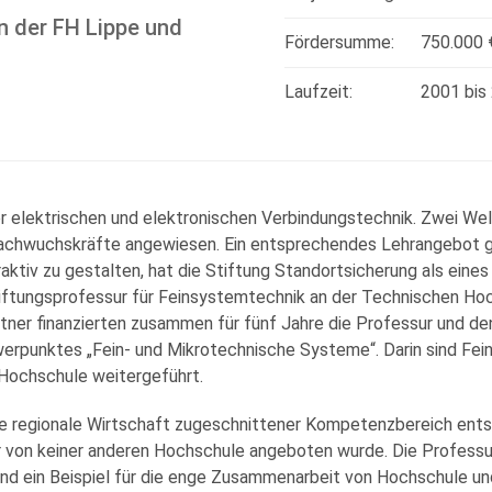
n der FH Lippe und
Fördersumme:
750.000 
Laufzeit:
2001
bis
r elektrischen und elektronischen Verbindungstechnik. Zwei Wel
Nachwuchskräfte angewiesen. Ein entsprechendes Lehrangebot gab
raktiv zu gestalten, hat die Stiftung Standortsicherung als ein
tiftungsprofessur für Feinsystemtechnik an der Technischen Ho
rtner finanzierten zusammen für fünf Jahre die Professur und de
erpunktes „Fein- und Mikrotechnische Systeme“. Darin sind Fe
 Hochschule weitergeführt.
 die regionale Wirtschaft zugeschnittener Kompetenzbereich ent
r von keiner anderen Hochschule angeboten wurde. Die Professu
e und ein Beispiel für die enge Zusammenarbeit von Hochschule 