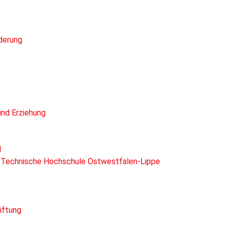
rderung
und Erziehung
d
ie Technische Hochschule Ostwestfalen-Lippe
iftung