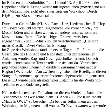
Im Rahmen der „Kulturbörse“ am 12. und 13. April 2008 in der
Lipperlandhalle in Lemgo wurde mit Jugendlichen (vorwiegend aus
dem Migrationsbereich) über zwei Tage ein Workshop „Durch
HipHop zur Klassik“ veranstaltet.
Durch den Genre-Mix (Klassik, Rock, Jazz, Liedermacher, HipHop
etc.) sollte versucht werden, Jugendliche, die vornehmlich „ihre
Musik“ hören und erleben wollen, an andere, anspruchsvollere
Musik heranzuführen. Die beliebigen Grenzen zwischen
sogenannter E- und U-Musik sollten verschwimmen. „Hip Hop
meets Klassik – Zwei Welten im Einklang“.
Im Zuge des Workshops fand am ersten Tag eine Einführung in die
Geschichte des Hip Hop und Raps statt, unter professioneller
Anleitung wurden Rap- und Gesangstechniken erlernt. Danach
wurde gemeinsam ein Text er­stellt, der sich auf das Verarbeiten
jugendbezogener Themen in direktem Zusammenhang mit der
Region OWL bezieht. Am zweiten Tag haben alle Beteiligten diesen
Song aufgenommen, später professionell abgemischt und gemastert.
Diese CD wurde dann als materielles Ergebnis für die Workshop-
Teilnehmer am Ende ausgeteilt.
Neben der kostenlosen Teilnahme an diesem Workshop hatten die
Teilnehmer auch Gelegenheit, am 13. April 2008 die Kulturnacht
„Made in OWL“ zu besuchen. Da bei den Teilnehmern an dem
Workshop ein Migrantenanteil von ca. 70 % zu erwarten war, wurde