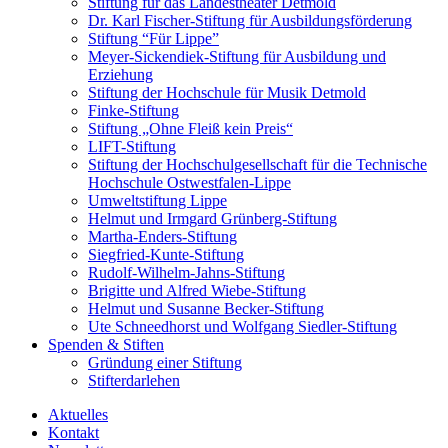
Stiftung für das Landestheater Detmold
Dr. Karl Fischer-Stiftung für Ausbildungsförderung
Stiftung “Für Lippe”
Meyer-Sickendiek-Stiftung für Ausbildung und
Erziehung
Stiftung der Hochschule für Musik Detmold
Finke-Stiftung
Stiftung „Ohne Fleiß kein Preis“
LIFT-Stiftung
Stiftung der Hochschulgesellschaft für die Technische
Hochschule Ostwestfalen-Lippe
Umweltstiftung Lippe
Helmut und Irmgard Grünberg-Stiftung
Martha-Enders-Stiftung
Siegfried-Kunte-Stiftung
Rudolf-Wilhelm-Jahns-Stiftung
Brigitte und Alfred Wiebe-Stiftung
Helmut und Susanne Becker-Stiftung
Ute Schneedhorst und Wolfgang Siedler-Stiftung
Spenden & Stiften
Gründung einer Stiftung
Stifterdarlehen
Aktuelles
Kontakt