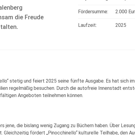
alenberg
Fördersumme:
2.000 Eu
nsam die Freude
Laufzeit:
2025
talten.
llo“ stetig und feiert 2025 seine fünfte Ausgabe. Es hat sich i
amilien regelmäßig besuchen. Durch die autofreie Innenstadt ents
lfältigen Angeboten teilnehmen können.
rs jene, die bislang wenig Zugang zu Büchern haben. Über Lesu
Gleichzeitig fördert „Pinocchinello“ kulturelle Teilhabe, den A