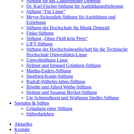
Stiftung für das Landestheater Detmold
Dr. Karl Fischer-Stiftung für Ausbildungsförderung
Stiftung “Für Lippe”
Meyer-Sickendiek-Stiftung für Ausbildung und
Erziehung
Stiftung der Hochschule für Musik Detmold
Finke-Stiftung
Stiftung „Ohne Fleiß kein Preis“
LIFT-Stiftung
Stiftung der Hochschulgesellschaft für die Technische
Hochschule Ostwestfalen-Lippe
Umweltstiftung Lippe
Helmut und Irmgard Grünberg-Stiftung
Martha-Enders-Stiftung
Siegfried-Kunte-Stiftung
Rudolf-Wilhelm-Jahns-Stiftung
Brigitte und Alfred Wiebe-Stiftung
Helmut und Susanne Becker-Stiftung
Ute Schneedhorst und Wolfgang Siedler-Stiftung
Spenden & Stiften
Gründung einer Stiftung
Stifterdarlehen
Aktuelles
Kontakt