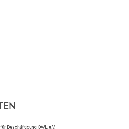
TEN
e für Beschäftigung OWL e.V.