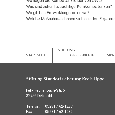
Wo liegen die Kompetenzfelder von OWL?
Was sind zukunftsträchtige Kernkompetenzen?
Wo gibt es Entwicklungspotenzial?
Welche Maßnahmen lassen sich aus den Ergebniss
STIFTUNG
STARTSEITE
IMPR
JAHRESBERICHTE
Stiftung Standortsicherung Kreis Lippe
Felix-Fechenbach-Str. 5
32756 Detmold
Telefon:
05231 / 62-1287
Fax:
05231 / 62-1289