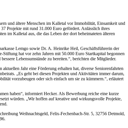
ssern und ältere Menschen im Kalletal vor Immobilität, Einsamkeit und
 37 Projekte mit rund 31.000 Euro gefördert. Anlässlich ihres
en im Kalletal aus, die das Leben der dort beheimateten älteren
arkasse Lemgo sowie Dr. A. Heinrike Heil, Geschäftsführerin der
e-Stiftung hat vor zehn Jahren mit 50.000 Euro Startkapital begonnen
 bessere Lebensumstände zu bereiten.“, berichten die Mitglieder.
im aktuellen Jahr eine Förderung erhalten hat, diverse Seniorenfahrten
nbeirats. „Es geht bei diesen Projekten und Aktivitäten immer darum,
ilität vorzubeugen oder sich einfach um sie zu kümmern.“, erläutert
hmen haben“, informiert Hecker. Als Bewerbung reiche eine kurze
setzt würden. „Wir hoffen auf kreative und wirkungsvolle Projekte,
ßend.
schreibung Weihnachtsgeld, Felix-Fechenbach-Str. 5, 32756 Detmold,
596.