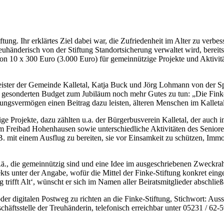
ung. Ihr erklärtes Ziel dabei war, die Zufriedenheit im Alter zu verbe
reuhänderisch von der Stiftung Standortsicherung verwaltet wird, bereits
n 10 x 300 Euro (3.000 Euro) für gemeinnützige Projekte und Aktivität
eister der Gemeinde Kalletal, Katja Buck und Jörg Lohmann von der Sp
nem gesonderten Budget zum Jubiläum noch mehr Gutes zu tun: „Die Fink
ftungsvermögen einen Beitrag dazu leisten, älteren Menschen im Kalletal
ige Projekte, dazu zählten u.a. der Bürgerbusverein Kalletal, der auch 
im Freibad Hohenhausen sowie unterschiedliche Aktivitäten des Seniore
 mit einem Ausflug zu bereiten, sie vor Einsamkeit zu schützen, Immob
.ä., die gemeinnützig sind und eine Idee im ausgeschriebenen Zweckra
ts unter der Angabe, wofür die Mittel der Finke-Stiftung konkret einge
 trifft Alt‘, wünscht er sich im Namen aller Beiratsmitglieder abschlie
 digitalen Postweg zu richten an die Finke-Stiftung, Stichwort: Aus
chäftsstelle der Treuhänderin, telefonisch erreichbar unter 05231 / 62-