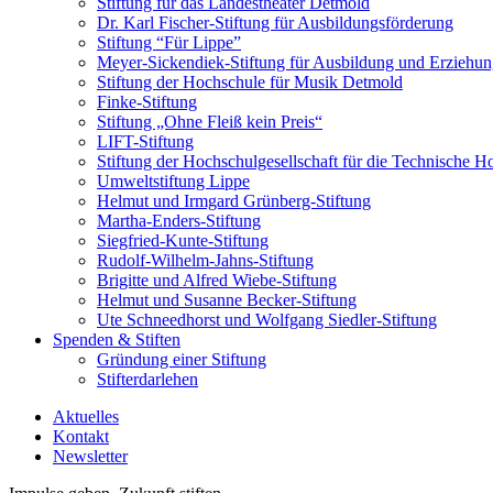
Stiftung für das Landestheater Detmold
Dr. Karl Fischer-Stiftung für Ausbildungsförderung
Stiftung “Für Lippe”
Meyer-Sickendiek-Stiftung für Ausbildung und Erziehu
Stiftung der Hochschule für Musik Detmold
Finke-Stiftung
Stiftung „Ohne Fleiß kein Preis“
LIFT-Stiftung
Stiftung der Hochschulgesellschaft für die Technische 
Umweltstiftung Lippe
Helmut und Irmgard Grünberg-Stiftung
Martha-Enders-Stiftung
Siegfried-Kunte-Stiftung
Rudolf-Wilhelm-Jahns-Stiftung
Brigitte und Alfred Wiebe-Stiftung
Helmut und Susanne Becker-Stiftung
Ute Schneedhorst und Wolfgang Siedler-Stiftung
Spenden & Stiften
Gründung einer Stiftung
Stifterdarlehen
Aktuelles
Kontakt
Newsletter