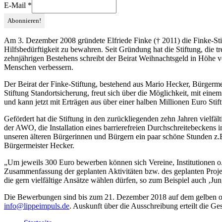
E-Mail
*
Am 3. Dezember 2008 gründete Elfriede Finke († 2011) die Finke-Stift
Hilfsbedürftigkeit zu bewahren. Seit Gründung hat die Stiftung, die t
zehnjährigen Bestehens schreibt der Beirat Weihnachtsgeld in Höhe vo
Menschen verbessern.
Der Beirat der Finke-Stiftung, bestehend aus Mario Hecker, Bürgerm
Stiftung Standortsicherung, freut sich über die Möglichkeit, mit ei
und kann jetzt mit Erträgen aus über einer halben Millionen Euro Sti
Gefördert hat die Stiftung in den zurückliegenden zehn Jahren vielfält
der AWO, die Installation eines barrierefreien Durchschreitebeckens 
unseren älteren Bürgerinnen und Bürgern ein paar schöne Stunden z.B.
Bürgermeister Hecker.
„Um jeweils 300 Euro bewerben können sich Vereine, Institutionen o
Zusammenfassung der geplanten Aktivitäten bzw. des geplanten Projek
die gern vielfältige Ansätze wählen dürfen, so zum Beispiel auch ‚Jung
Die Bewerbungen sind bis zum 21. Dezember 2018 auf dem gelben oder
info@lippeimpuls.de
. Auskunft über die Ausschreibung erteilt die Ges