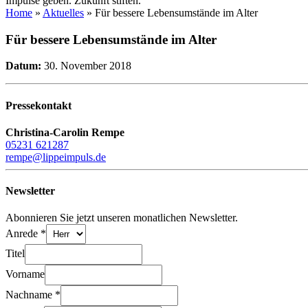
Impulse geben. Zukunft stiften.
Home
»
Aktuelles
»
Für bessere Lebensumstände im Alter
Für bessere Lebensumstände im Alter
Datum:
30. November 2018
Pressekontakt
Christina-Carolin Rempe
05231 621287
rempe@lippeimpuls.de
Newsletter
Abonnieren Sie jetzt unseren monatlichen Newsletter.
Anrede
*
Titel
Vorname
Nachname
*