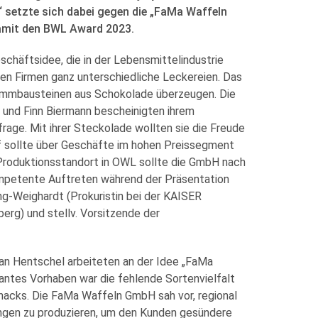
 setzte sich dabei gegen die „FaMa Waffeln
amit den BWL Award 2023.
chäftsidee, die in der Lebensmittelindustrie
hren Firmen ganz unterschiedliche Leckereien. Das
emmbausteinen aus Schokolade überzeugen. Die
 und Finn Biermann bescheinigten ihrem
age. Mit ihrer Steckolade wollten sie die Freude
 sollte über Geschäfte im hohen Preissegment
m Produktionsstandort in OWL sollte die GmbH nach
ompetente Auftreten während der Präsentation
ng-Weighardt (Prokuristin bei der KAISER
rg) und stellv. Vorsitzende der
an Hentschel arbeiteten an der Idee „FaMa
lantes Vorhaben war die fehlende Sortenvielfalt
nacks. Die FaMa Waffeln GmbH sah vor, regional
gen zu produzieren, um den Kunden gesündere