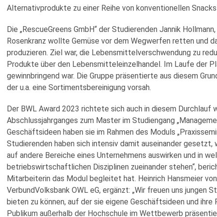
Alternativprodukte zu einer Reihe von konventionellen Snacks 
Die „RescueGreens GmbH“ der Studierenden Jannik Hollmann, 
Rosenkranz wollte Gemüse vor dem Wegwerfen retten und dar
produzieren. Ziel war, die Lebensmittelverschwendung zu redu
Produkte über den Lebensmitteleinzelhandel. Im Laufe der Pla
gewinnbringend war. Die Gruppe präsentierte aus diesem Grund
der u.a. eine Sortimentsbereinigung vorsah.
Der BWL Award 2023 richtete sich auch in diesem Durchlauf w
Abschlussjahrganges zum Master im Studiengang „Managemen
Geschäftsideen haben sie im Rahmen des Moduls „Praxissemin
Studierenden haben sich intensiv damit auseinander gesetzt, 
auf andere Bereiche eines Unternehmens auswirken und in w
betriebswirtschaftlichen Disziplinen zueinander stehen“, beri
Mitarbeiterin das Modul begleitet hat. Heinrich Hansmeier v
VerbundVolksbank OWL eG, ergänzt: „Wir freuen uns jungen 
bieten zu können, auf der sie eigene Geschäftsideen und ihre
Publikum außerhalb der Hochschule im Wettbewerb präsentiere