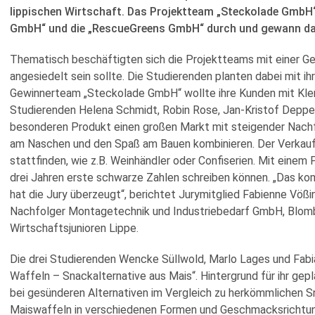
lippischen Wirtschaft. Das Projektteam „Steckolade GmbH“
GmbH“ und die „RescueGreens GmbH“ durch und gewann d
Thematisch beschäftigten sich die Projektteams mit einer Ges
angesiedelt sein sollte. Die Studierenden planten dabei mit i
Gewinnerteam „Steckolade GmbH“ wollte ihre Kunden mit Kl
Studierenden Helena Schmidt, Robin Rose, Jan-Kristof Deppe
besonderen Produkt einen großen Markt mit steigender Nachfr
am Naschen und den Spaß am Bauen kombinieren. Der Verkauf
stattfinden, wie z.B. Weinhändler oder Confiserien. Mit eine
drei Jahren erste schwarze Zahlen schreiben können. „Das k
hat die Jury überzeugt“, berichtet Jurymitglied Fabienne Vößi
Nachfolger Montagetechnik und Industriebedarf GmbH, Blombe
Wirtschaftsjunioren Lippe.
Die drei Studierenden Wencke Süllwold, Marlo Lages und Fabi
Waffeln – Snackalternative aus Mais“. Hintergrund für ihr gep
bei gesünderen Alternativen im Vergleich zu herkömmlichen S
Maiswaffeln in verschiedenen Formen und Geschmacksrichtun