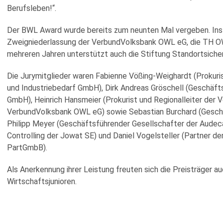
Berufsleben!“.
Der BWL Award wurde bereits zum neunten Mal vergeben. Ins
Zweigniederlassung der VerbundVolksbank OWL eG, die TH OWL
mehreren Jahren unterstützt auch die Stiftung Standortsich
Die Jurymitglieder waren Fabienne Vößing-Weighardt (Prokur
und Industriebedarf GmbH), Dirk Andreas Gröschell (Geschäft
GmbH), Heinrich Hansmeier (Prokurist und Regionalleiter der
VerbundVolksbank OWL eG) sowie Sebastian Burchard (Geschäf
Philipp Meyer (Geschäftsführender Gesellschafter der Audeca
Controlling der Jowat SE) und Daniel Vogelsteller (Partner d
PartGmbB).
Als Anerkennung ihrer Leistung freuten sich die Preisträger a
Wirtschaftsjunioren.