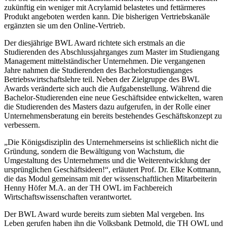
zukünftig ein weniger mit Acrylamid belastetes und fettärmeres
Produkt angeboten werden kann. Die bisherigen Vertriebskanäle
ergänzten sie um den Online-Vertrieb.
Der diesjährige BWL Award richtete sich erstmals an die
Studierenden des Abschlussjahrganges zum Master im Studiengang
Management mittelständischer Unternehmen. Die vergangenen
Jahre nahmen die Studierenden des Bachelorstudienganges
Betriebswirtschaftslehre teil. Neben der Zielgruppe des BWL
Awards veränderte sich auch die Aufgabenstellung. Während die
Bachelor-Studierenden eine neue Geschäftsidee entwickelten, waren
die Studierenden des Masters dazu aufgerufen, in der Rolle einer
Unternehmensberatung ein bereits bestehendes Geschäftskonzept zu
verbessern.
„Die Königsdisziplin des Unternehmerseins ist schließlich nicht die
Gründung, sondern die Bewältigung von Wachstum, die
Umgestaltung des Unternehmens und die Weiterentwicklung der
ursprünglichen Geschäftsideen!“, erläutert Prof. Dr. Elke Kottmann,
die das Modul gemeinsam mit der wissenschaftlichen Mitarbeiterin
Henny Höfer M.A. an der TH OWL im Fachbereich
Wirtschaftswissenschaften verantwortet.
Der BWL Award wurde bereits zum siebten Mal vergeben. Ins
Leben gerufen haben ihn die Volksbank Detmold, die TH OWL und