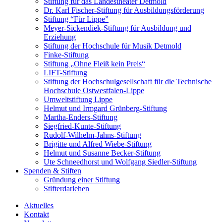
Stiftung für das Landestheater Detmold
Dr. Karl Fischer-Stiftung für Ausbildungsförderung
Stiftung “Für Lippe”
Meyer-Sickendiek-Stiftung für Ausbildung und
Erziehung
Stiftung der Hochschule für Musik Detmold
Finke-Stiftung
Stiftung „Ohne Fleiß kein Preis“
LIFT-Stiftung
Stiftung der Hochschulgesellschaft für die Technische
Hochschule Ostwestfalen-Lippe
Umweltstiftung Lippe
Helmut und Irmgard Grünberg-Stiftung
Martha-Enders-Stiftung
Siegfried-Kunte-Stiftung
Rudolf-Wilhelm-Jahns-Stiftung
Brigitte und Alfred Wiebe-Stiftung
Helmut und Susanne Becker-Stiftung
Ute Schneedhorst und Wolfgang Siedler-Stiftung
Spenden & Stiften
Gründung einer Stiftung
Stifterdarlehen
Aktuelles
Kontakt