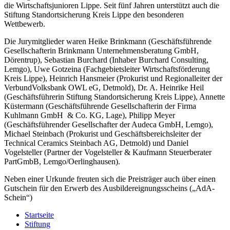
die Wirtschaftsjunioren Lippe. Seit fünf Jahren unterstützt auch die
Stiftung Standortsicherung Kreis Lippe den besonderen
Wettbewerb.
Die Jurymitglieder waren Heike Brinkmann (Geschäftsführende
Gesellschafterin Brinkmann Unternehmensberatung GmbH,
Dörentrup), Sebastian Burchard (Inhaber Burchard Consulting,
Lemgo), Uwe Gotzeina (Fachgebietsleiter Wirtschaftsförderung
Kreis Lippe), Heinrich Hansmeier (Prokurist und Regionalleiter der
VerbundVolksbank OWL eG, Detmold), Dr. A. Heinrike Heil
(Geschäftsführerin Stiftung Standortsicherung Kreis Lippe), Annette
Küstermann (Geschäftsführende Gesellschafterin der Firma
Kuhlmann GmbH & Co. KG, Lage), Philipp Meyer
(Geschäftsführender Gesellschafter der Audeca GmbH, Lemgo),
Michael Steinbach (Prokurist und Geschäftsbereichsleiter der
Technical Ceramics Steinbach AG, Detmold) und Daniel
Vogelsteller (Partner der Vogelsteller & Kaufmann Steuerberater
PartGmbB, Lemgo/Oerlinghausen).
Neben einer Urkunde freuten sich die Preisträger auch über einen
Gutschein für den Erwerb des Ausbildereignungsscheins („AdA-
Schein“)
Startseite
Stiftung