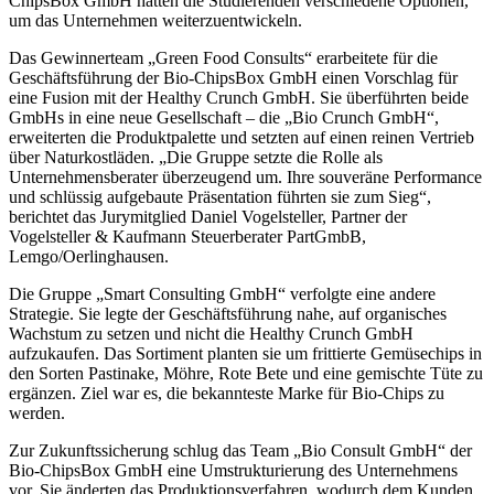
ChipsBox GmbH hatten die Studierenden verschiedene Optionen,
um das Unternehmen weiterzuentwickeln.
Das Gewinnerteam „Green Food Consults“ erarbeitete für die
Geschäftsführung der Bio-ChipsBox GmbH einen Vorschlag für
eine Fusion mit der Healthy Crunch GmbH. Sie überführten beide
GmbHs in eine neue Gesellschaft – die „Bio Crunch GmbH“,
erweiterten die Produktpalette und setzten auf einen reinen Vertrieb
über Naturkostläden. „Die Gruppe setzte die Rolle als
Unternehmensberater überzeugend um. Ihre souveräne Performance
und schlüssig aufgebaute Präsentation führten sie zum Sieg“,
berichtet das Jurymitglied Daniel Vogelsteller, Partner der
Vogelsteller & Kaufmann Steuerberater PartGmbB,
Lemgo/Oerlinghausen.
Die Gruppe „Smart Consulting GmbH“ verfolgte eine andere
Strategie. Sie legte der Geschäftsführung nahe, auf organisches
Wachstum zu setzen und nicht die Healthy Crunch GmbH
aufzukaufen. Das Sortiment planten sie um frittierte Gemüsechips in
den Sorten Pastinake, Möhre, Rote Bete und eine gemischte Tüte zu
ergänzen. Ziel war es, die bekannteste Marke für Bio-Chips zu
werden.
Zur Zukunftssicherung schlug das Team „Bio Consult GmbH“ der
Bio-ChipsBox GmbH eine Umstrukturierung des Unternehmens
vor. Sie änderten das Produktionsverfahren, wodurch dem Kunden